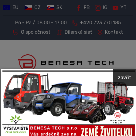
EU
CZ
SK
FB
IG
YT
Po - Pá / 08:00 - 17:00
+420 723 770 185
O spoločnosti
Dílerská sieť
Kontakt
zavřít
PREDAJ STROJOV A TECHNIKY
Kompletný servis a príslušenstvo
Spoločnosť BENESA TECH predáva a ponúka servis
nasledujúcich značiek: