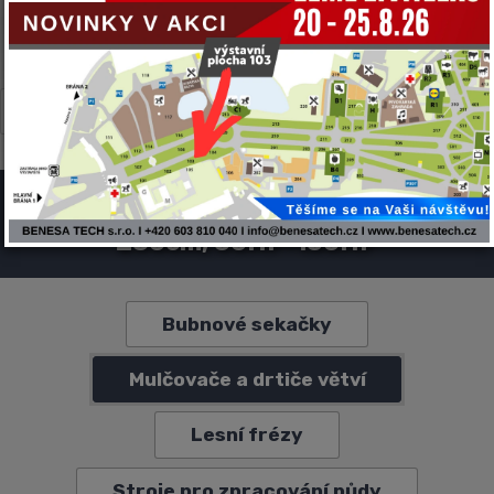
CARON
CNF
GYRU-STAR
MULTIONE
NEGRI BIO
TWINCA
VF-VENIERI
ZANON
ZANON - DRTIČE VĚTVÍ: 100cm -
230cm, 50HP-150HP
Bubnové sekačky
Mulčovače a drtiče větví
Lesní frézy
Stroje pro zpracování půdy