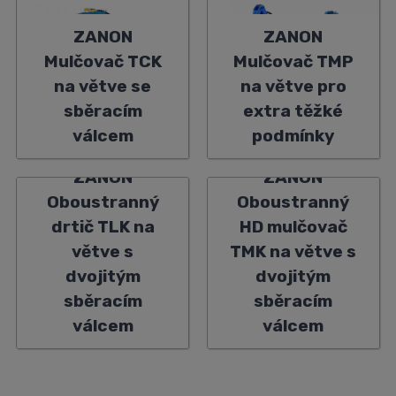
ZANON
ZANON
Mulčovač TCK
Mulčovač TMP
na větve se
na větve pro
sběracím
extra těžké
válcem
podmínky
ZANON
ZANON
Oboustranný
Oboustranný
drtič TLK na
HD mulčovač
větve s
TMK na větve s
dvojitým
dvojitým
sběracím
sběracím
válcem
válcem