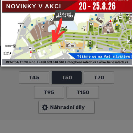
CARON
CNF
GYRU-STAR
MULTIONE
NEGRI BIO
TWINCA
VF-VENIERI
ZANON
Profesionálne sklápače CNF
T45
T50
T70
T95
T150
Náhradní díly