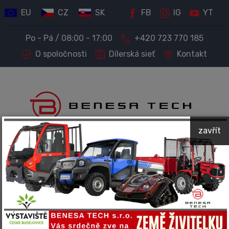
EU
CZ
SK
FB
IG
YT
Po - Pá / 08:00 - 17:00
+420 723 770 185
O spoločnosti
Dílerská sieť
Kontakt
zavřít
PREDAJ STROJOV A TECHNIKY
Kompletný servis a príslušenstvo
Spoločnosť BENESA TECH predáva a ponúka servis
nasledujúcich značiek: