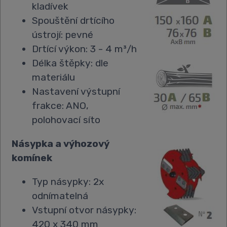
kladívek
Spouštění drtícího
ústrojí: pevné
Drtící výkon: 3 - 4 m³/h
Délka štěpky: dle
materiálu
Nastavení výstupní
frakce: ANO,
polohovací síto
Násypka a výhozový
komínek
Typ násypky: 2x
odnímatelná
Vstupní otvor násypky:
420 x 340 mm