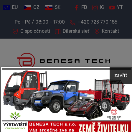
EU
CZ
SK
FB
IG
YT
Po - Pá / 08:00 - 17:00
+420 723 770 185
O spoločnosti
Dílerská sieť
Kontakt
zavřít
PREDAJ STROJOV A TECHNIKY
Kompletný servis a príslušenstvo
Spoločnosť BENESA TECH predáva a ponúka servis
nasledujúcich značiek: