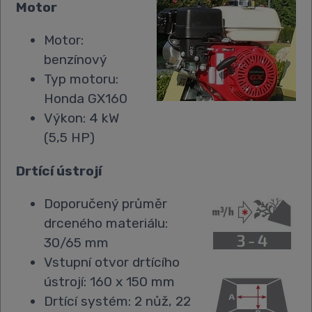
Motor
Motor:
benzínový
Typ motoru:
Honda GX160
Výkon: 4 kW
(5,5 HP)
Drtící ústrojí
Doporučený průměr
drceného materiálu:
30/65 mm
Vstupní otvor drtícího
ústrojí: 160 x 150 mm
Drtící systém: 2 nůž, 22