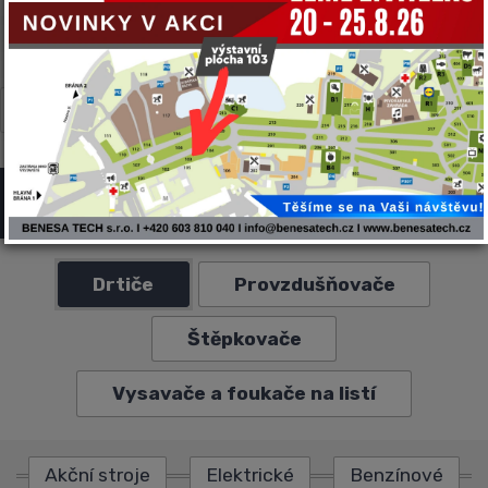
CARON
CNF
GYRU-STAR
MULTIONE
NEGRI BIO
TWINCA
VF-VENIERI
ZANON
Drviče a štiepkovače NEGRI BIO
Drtiče
Provzdušňovače
Štěpkovače
Vysavače a foukače na listí
Akční stroje
Elektrické
Benzínové